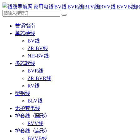
营销指南
单芯硬线
BV线
ZR-BV线
NH-BV线
多芯软线
BVR线
ZR-BVR线
RV线
塑铝线
BLV线
无护套电线
护套线（圆形）
RVV线
护套线（扁形）
BVVB线