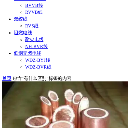
BVVB线
RVVB线
双绞线
RVS线
阻燃电线
耐火电线
NH-BVR线
低烟无卤电线
WDZ-BYJ线
WDZ-BVR线
首页
包含"有什么区别"标签的内容