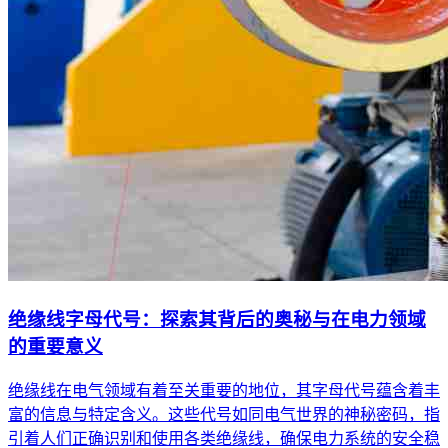
绝缘线字母代号：探索其背后的奥秘与在电力领域
的重要意义
绝缘线在电气领域有着至关重要的地位，其字母代号蕴含着丰
富的信息与特定含义。这些代号如同电气世界的神秘密码，指
引着人们正确识别和使用各类绝缘线，确保电力系统的安全稳