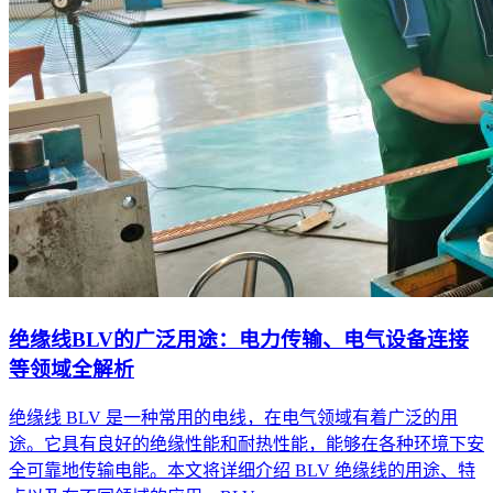
绝缘线BLV的广泛用途：电力传输、电气设备连接
等领域全解析
绝缘线 BLV 是一种常用的电线，在电气领域有着广泛的用
途。它具有良好的绝缘性能和耐热性能，能够在各种环境下安
全可靠地传输电能。本文将详细介绍 BLV 绝缘线的用途、特