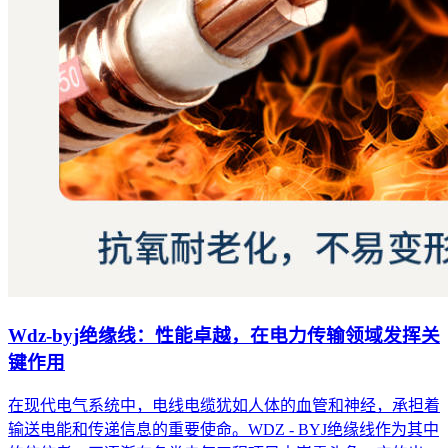
Wdz-byj绝缘线：性能卓越，在电力传输领域发挥关
键作用
在现代电气系统中，电线电缆犹如人体的血管和神经，承担着
输送电能和传递信息的重要使命。WDZ - BYJ绝缘线作为其中