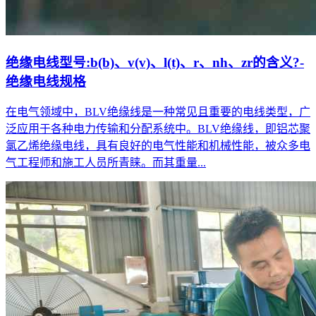
绝缘电线型号:b(b)、v(v)、l(t)、r、nh、zr的含义?-
绝缘电线规格
在电气领域中，BLV绝缘线是一种常见且重要的电线类型，广
泛应用于各种电力传输和分配系统中。BLV绝缘线，即铝芯聚
氯乙烯绝缘电线，具有良好的电气性能和机械性能，被众多电
气工程师和施工人员所青睐。而其重量...