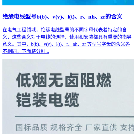
绝缘电线型号b(b)、v(v)、l(t)、r、nh、zr的含义
在电气工程领域，绝缘电线型号的不同字母代表着特定的含
义，这些含义对于电线的选择、使用和安装都具有重要的指导
意义。其中，b(b)、v(v)、l(t)、r、nh、zr 等型号字母的含义各
不相同，下面将分别...