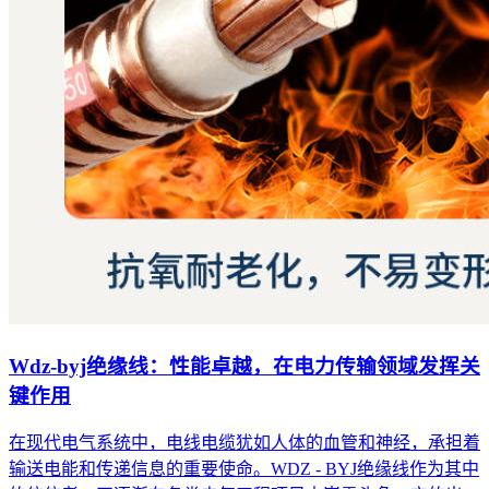
Wdz-byj绝缘线：性能卓越，在电力传输领域发挥关
键作用
在现代电气系统中，电线电缆犹如人体的血管和神经，承担着
输送电能和传递信息的重要使命。WDZ - BYJ绝缘线作为其中