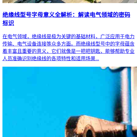
绝缘线型号字母意义全解析：解读电气领域的密码
标识
在电气领域，绝缘线是极为关键的基础材料，广泛应用于电力
传输、电气设备连接等众多方面。而绝缘线型号中的字母蕴含
着丰富且重要的意义，它们就像是一把把钥匙，能够帮助专业
人员准确识别绝缘线的各项特性和适用场景...