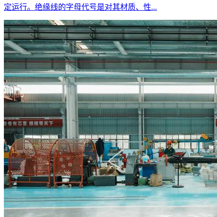
定运行。绝缘线的字母代号是对其材质、性...