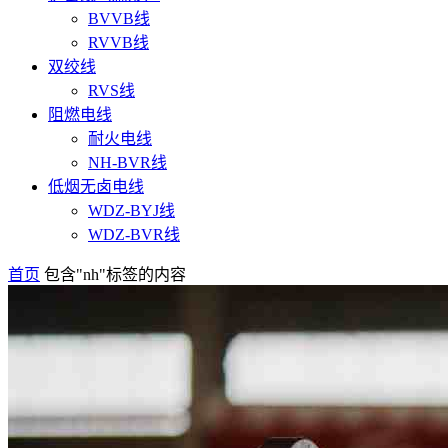
BVVB线
RVVB线
双绞线
RVS线
阻燃电线
耐火电线
NH-BVR线
低烟无卤电线
WDZ-BYJ线
WDZ-BVR线
首页
包含"nh"标签的内容