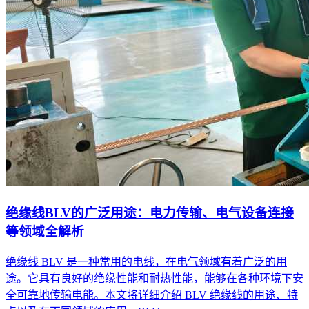
绝缘线BLV的广泛用途：电力传输、电气设备连接
等领域全解析
绝缘线 BLV 是一种常用的电线，在电气领域有着广泛的用
途。它具有良好的绝缘性能和耐热性能，能够在各种环境下安
全可靠地传输电能。本文将详细介绍 BLV 绝缘线的用途、特