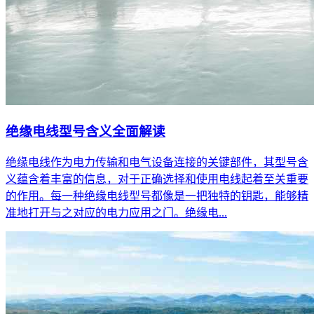
绝缘电线型号含义全面解读
绝缘电线作为电力传输和电气设备连接的关键部件，其型号含
义蕴含着丰富的信息，对于正确选择和使用电线起着至关重要
的作用。每一种绝缘电线型号都像是一把独特的钥匙，能够精
准地打开与之对应的电力应用之门。绝缘电...