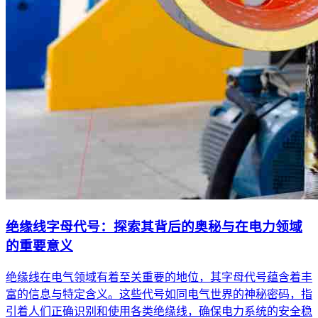
绝缘线字母代号：探索其背后的奥秘与在电力领域
的重要意义
绝缘线在电气领域有着至关重要的地位，其字母代号蕴含着丰
富的信息与特定含义。这些代号如同电气世界的神秘密码，指
引着人们正确识别和使用各类绝缘线，确保电力系统的安全稳