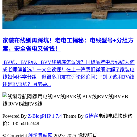
家装布线别再踩坑！老电工揭秘：电线型号+分组方
案，安全省电又省钱！
BV线、BVR线、BVV线到底怎么选？国标品牌中晨线缆为何
成老师傅首选？一文全读懂！在上一篇我们详细讲解了家装电
线如何科学分组，但很多朋友在评论区追问：“到底该用BV线
还是BVR线？厨房要...
Powered By
Z-BlogPHP 1.7.4
Theme By
G博客
电线电缆快速询
价：13554162348
© Copyright
线缆导航网
2023~2025 版权所有.