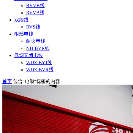
BVVB线
RVVB线
双绞线
RVS线
阻燃电线
耐火电线
NH-BVR线
低烟无卤电线
WDZ-BYJ线
WDZ-BVR线
首页
包含"电缆"标签的内容