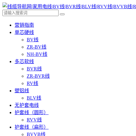
营销指南
单芯硬线
BV线
ZR-BV线
NH-BV线
多芯软线
BVR线
ZR-BVR线
RV线
塑铝线
BLV线
无护套电线
护套线（圆形）
RVV线
护套线（扁形）
BVVB线