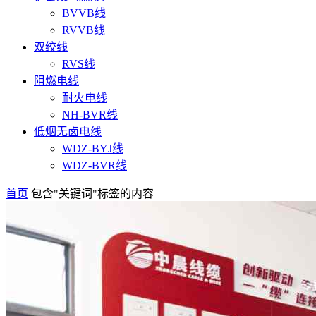
BVVB线
RVVB线
双绞线
RVS线
阻燃电线
耐火电线
NH-BVR线
低烟无卤电线
WDZ-BYJ线
WDZ-BVR线
首页
包含"关键词"标签的内容