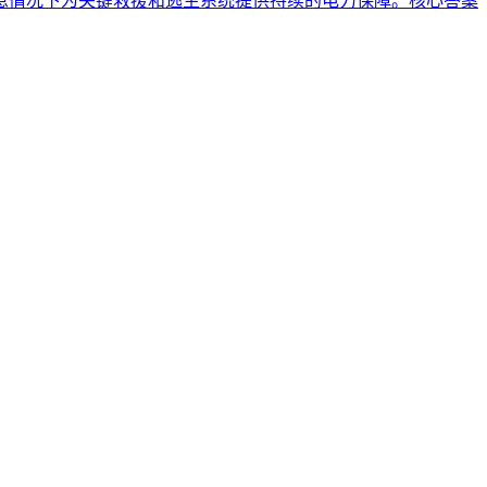
急情况下为关键救援和逃生系统提供持续的电力保障。核心答案