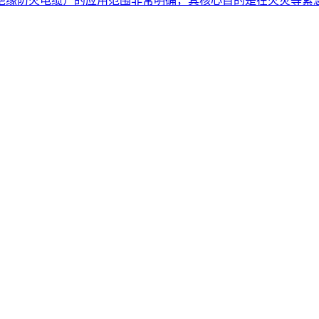
绝缘防火电缆）的应用范围非常明确，其核心目的是在火灾等紧