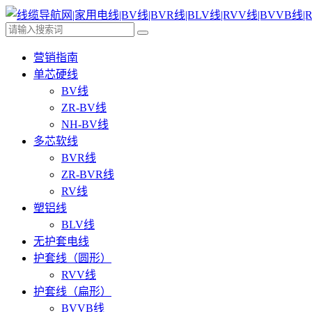
营销指南
单芯硬线
BV线
ZR-BV线
NH-BV线
多芯软线
BVR线
ZR-BVR线
RV线
塑铝线
BLV线
无护套电线
护套线（圆形）
RVV线
护套线（扁形）
BVVB线