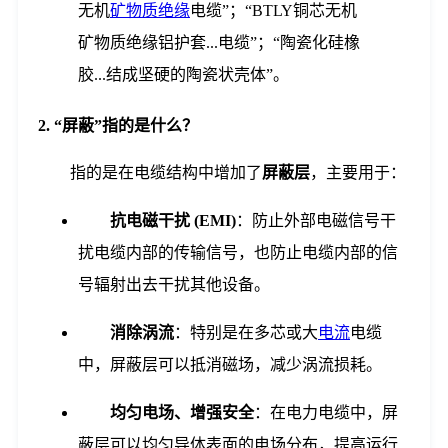
无机
矿物质绝缘
电缆”；“BTLY铜芯无机
矿物质绝缘铝护套...电缆”；“陶瓷化硅橡
胶...结成坚硬的陶瓷状壳体”。
2. “屏蔽”指的是什么？
指的是在电缆结构中增加了
屏蔽层
，主要用于：
抗电磁干扰 (EMI)
：防止外部电磁信号干
扰电缆内部的传输信号，也防止电缆内部的信
号辐射出去干扰其他设备。
消除涡流
：特别是在多芯或大
电流
电缆
中，屏蔽层可以抵消磁场，减少涡流损耗。
均匀电场、增强安全
：在电力电缆中，屏
蔽层可以均匀导体表面的电场分布，提高运行