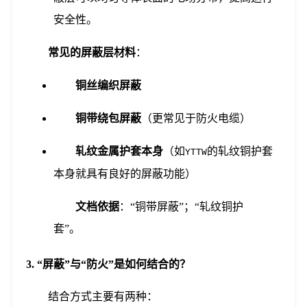
安全性。
常见的屏蔽层材料
：
铜丝编织屏蔽
铜带绕包屏蔽
（更常见于防火电缆）
轧纹金属护套本身
（如
的轧纹铜护套
YTTW
本身就具有良好的屏蔽功能）
文档依据
：“铜带屏蔽”；“轧纹铜护
套”。
3. “屏蔽”与“防火”是如何结合的？
结合方式主要有两种：