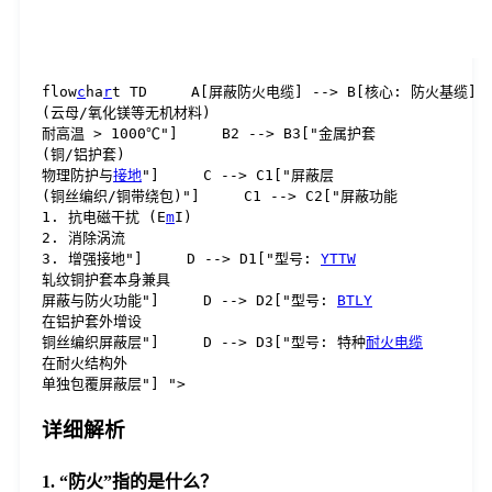
flow
c
ha
r
t TD     A[屏蔽防火电缆] --> B[核心: 防火基缆]  
(云母/氧化镁等无机材料)

耐高温 > 1000℃"]     B2 --> B3["金属护套

(铜/铝护套)

物理防护与
接地
"]     C --> C1["屏蔽层

(铜丝编织/铜带绕包)"]     C1 --> C2["屏蔽功能

1. 抗电磁干扰 (E
m
I)

2. 消除涡流

3. 增强接地"]     D --> D1["型号: 
YTTW
轧纹铜护套本身兼具

屏蔽与防火功能"]     D --> D2["型号: 
BTLY
在铝护套外增设

铜丝编织屏蔽层"]     D --> D3["型号: 特种
耐火电缆
在耐火结构外

单独包覆屏蔽层"] ">
详细解析
1. “防火”指的是什么？