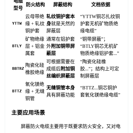
电缆
防火结构
屏蔽结构
文档依据
型号
云母带绝
轧纹铜护套本
“YTTW铜芯扎纹铜
YTTW
缘 + 轧纹
身
就是天然的
护套无机矿物质绝
铜护套
屏蔽层
缘电缆”
矿物绝缘
通常在铝护套
“铜带屏蔽”；
BTLY
层 + 铝金
外
附加铜带屏
“BTLY铜芯无机矿
属套
蔽层
物质绝缘铝护套...”
可根据需要在
“陶瓷化硅橡
陶瓷化硅
BBTRZ
成缆后
附加铜
胶...”；结构上可定
橡胶绝缘
丝编织屏蔽层
制屏蔽层
氧化镁绝
无缝铜管本身
“BTTZ...铜芯铜护
BTTZ
缘 + 无缝
具有屏蔽功能
套氧化镁绝缘电缆”
铜管
主要应用场景
屏蔽防火电缆主要用于既要求防火安全，又对电