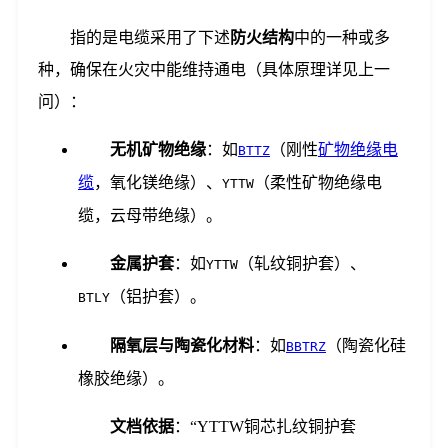
指的是电缆采用了下述
防火结构
中的一种或多
种，确保在火灾中能维持通电（具体原理详见上一
问）：
无机矿物绝缘
：如
（刚性
矿物绝缘电
BTTZ
缆
，氧化镁绝缘）、
（柔性矿物绝缘电
YTTW
缆，云母带绝缘）。
金属护套
：如
（轧纹铜护套）、
YTTW
（铝护套）。
BTLY
隔氧层与陶瓷化材料
：如
（陶瓷化硅
BBTRZ
橡胶绝缘）。
文档依据
：“YTTW铜芯扎纹铜护套