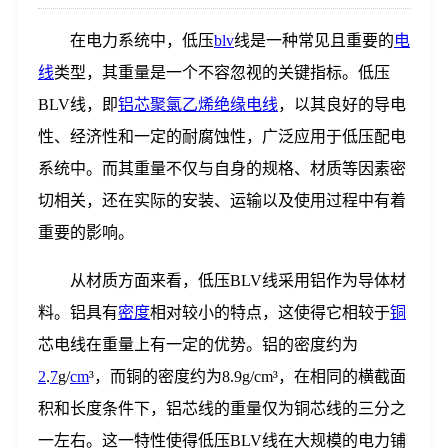
在电力系统中，低压
blv
线是一种常见且重要的
电
线
类型，其重量是一个不容忽视的关键指标。低压
BLV线，即
铝芯聚氯乙烯绝缘电线
，以其良好的导电
性、经济性和一定的耐腐蚀性，广泛应用于低压配电
系统中。而其重量不仅与自身的规格、材质等因素密
切相关，还在实际的安装、运输以及使用过程中有着
重要的影响。
从材质方面来看，低压BLV线采用铝作为导体材
料。铝具有
密度
相对较小的特点，这使得它相较于
铜
芯电线在重量上有一定的优势。铝的密度约为
2
.
7
g/
c
m
³，而铜的密度约为8.9g/cm³，在相同的横截面
积和长度条件下，铝芯线的重量仅为铜芯线的三分之
一左右。这一特性使得低压BLV线在大规模的电力铺