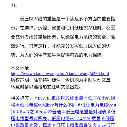
力。
低压BLV线的重量是一个涉及多个方面的重要指
标。在选择、运输、安装和使用低压BLV线时，都需
要充分考虑其重量因素，以确保电力系统的安全、高
效运行。只有这样，才能充分发挥低压BLV线的优
势，为人们的生产和生活提供可靠的电力保障。
本文地址：
https://www.xianlanwang.com/xianlanwang/4276.html
版权声明：
除非特别标注，否则均为本站原创文章，
转载时请以链接形式注明文章出处。
相关标签：
# bvv185低压铜芯线重量
# 低压布电线规
格
# 低压电缆vv和bvv有什么不同
# 低压电力电缆vv
#
铜
# 6
# 3 芯
# zc
# 22普通
# 低压电缆重量对照表
# 低
压电线型号对照表
# 低压电缆vv22-4*150意思
# 低压
电缆重量表及计算表
# 低压电缆重量查询表
# vv低压