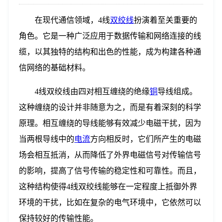
在现代通信领域，4线
双绞线
扮演着至关重要的
角色。它是一种广泛应用于数据传输和网络连接的线
缆，以其独特的结构和出色的性能，成为构建各种通
信网络的基础材料。
4线双绞线由四对相互缠绕的绝缘
铜
导线组成。
这种缠绕的设计并非随意为之，而是有着深刻的科学
原理。相互缠绕的导线能够有效减少电磁干扰，因为
当两根导线中的
电流
方向相反时，它们所产生的电磁
场会相互抵消，从而降低了外界电磁信号对传输信号
的影响，提高了信号传输的稳定性和可靠性。而且，
这种结构使得4线双绞线能够在一定程度上抵御外界
环境的干扰，比如在复杂的电气环境中，它依然可以
保持较好的传输性能。