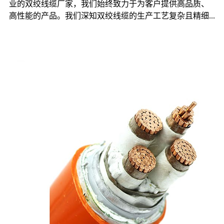
业的双绞线缆厂家，我们始终致力于为客户提供高品质、
高性能的产品。我们深知双绞线缆的生产工艺复杂且精细...