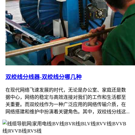
双绞线分线器-双绞线分哪几种
在现代网络飞速发展的时代，无论是办公室、家庭还是数
据中心，网络的稳定与高效连接对我们的工作和生活都至
关重要。而双绞线作为一种广泛应用的网络传输介质，在
网络搭建和维护中扮演着关键角色。其中，双绞线分线这...