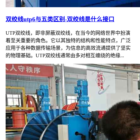
双绞线utp6与五类区别-双绞线是什么接口
UTP双绞线，即非屏蔽双绞线，在当今的网络世界中扮演
着至关重要的角色。它以其独特的结构和性能特点，广泛
应用于各种数据传输场景，为信息的高效流通提供了坚实
的物理基础。UTP双绞线通常由多对相互缠绕的绝缘...