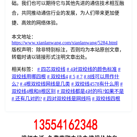
础。我们也可以期待它与其他先进的通信技术相互融
合，共同推动通信行业的发展，为人们带来更加便
捷、高效的网络体验。
本文地址：
https://www.xianlanwang.com/xianlanwang/5284.html
版权声明：
除非特别标注，否则均为本站原创文章，
转载时请以链接形式注明文章出处。
相关标签：
# 四芯双绞线
# 4对双绞线的颜色标准
#
双绞线用哪四根
# 双绞线4
# 5
# 7
# 8线可以用作什
么?
# 4根双绞线网线是几类
# 双绞线4578有什么用
#
双绞线4根和8根区别
# 双绞线都是4对的吗?如果不是
# 还有几对的?
# 四对双绞线是网线吗
# 双绞线四根