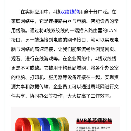
在实际应用中，4线
双绞线的
用途十分广泛。在
家庭网络中，它是连接路由器与电脑、智能设备的常
用线缆。通过将4线双绞线的一端插入路由器的LAN
接口，另一端连接到电脑的网卡接口，就可以实现电
脑与网络的高速连接，让我们能够流畅地浏览网页、
观看、进行在线游戏等。在企业网络中，4线双绞线
更是不可或缺。它被用于构建局域网，将各个办公室
的电脑、打印机、服务器等设备连接在一起，实现资
源共享和数据传输。企业员工可以通过局域网进行文
件共享、协同办公等操作，大大提高了工作效率。